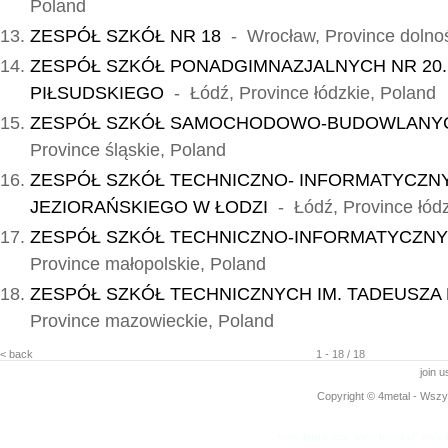
Poland
ZESPÓŁ SZKÓŁ NR 18
- Wrocław, Province dolnoś
ZESPÓŁ SZKÓŁ PONADGIMNAZJALNYCH NR 20. 
PIŁSUDSKIEGO
- Łódź, Province łódzkie, Poland
ZESPÓŁ SZKÓŁ SAMOCHODOWO-BUDOWLANY
Province śląskie, Poland
ZESPÓŁ SZKÓŁ TECHNICZNO- INFORMATYCZNY
JEZIORAŃSKIEGO W ŁODZI
- Łódź, Province łódz
ZESPÓŁ SZKÓŁ TECHNICZNO-INFORMATYCZN
Province małopolskie, Poland
ZESPÓŁ SZKÓŁ TECHNICZNYCH IM. TADEUSZA 
Province mazowieckie, Poland
< back
1 - 18 / 18
join 
Copyright © 4metal - Wszys
www.4metal.com
www.4metal.pl
www.4
0.1179 sek