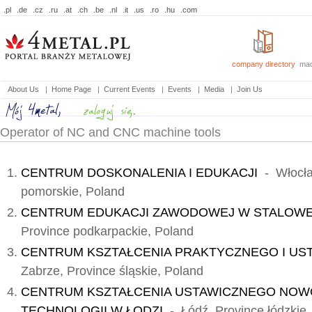
.pl
.de
.cz
.ru
.at
.ch
.be
.nl
.it
.us
.ro
.hu
.com
company directory
mac
About Us
|
Home Page
|
Current Events
|
Events
|
Media
|
Join Us
Operator of NC and CNC machine tools
CENTRUM DOSKONALENIA I EDUKACJI
- Włocła
pomorskie, Poland
CENTRUM EDUKACJI ZAWODOWEJ W STALOWE
Province podkarpackie, Poland
CENTRUM KSZTAŁCENIA PRAKTYCZNEGO I UST
Zabrze, Province śląskie, Poland
CENTRUM KSZTAŁCENIA USTAWICZNEGO NO
TECHNOLOGII W ŁODZI
- Łódź, Province łódzkie,